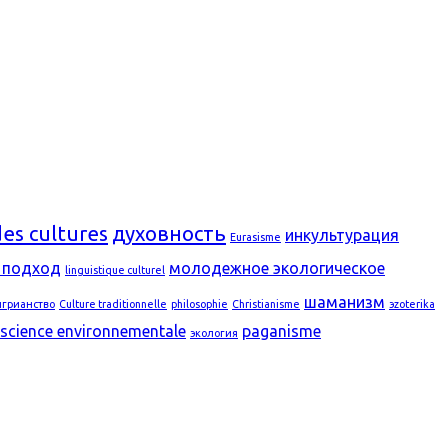
des cultures
духовность
инкультурация
Eurasisme
 подход
молодежное экологическое
linguistique culturel
шаманизм
нгрианство
Culture traditionnelle
philosophie
Christianisme
эzoterika
science environnementale
paganisme
экология