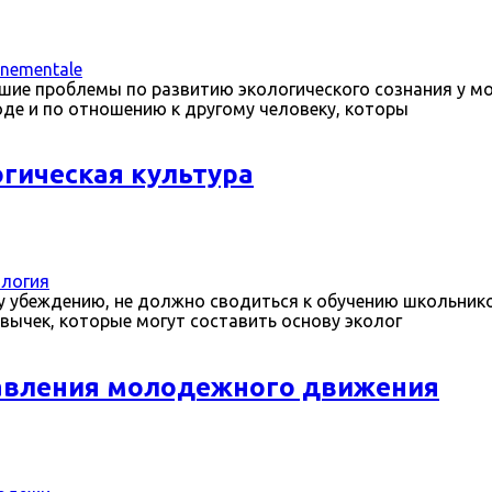
nnementale
льшие проблемы по развитию экологического сознания у м
де и по отношению к другому человеку, которы
огическая культура
ология
му убеждению, не должно сводиться к обучению школьнико
вычек, которые могут составить основу эколог
равления молодежного движения