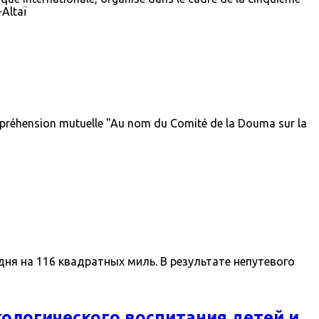
-Altaï
éhension mutuelle "Au nom du Comité de la Douma sur la
ня на 116 квадратных миль. В результате непутевого
кологического воспитания детей и