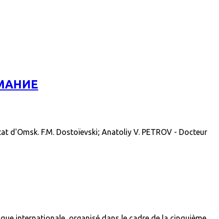
МАНИЕ
d'Omsk. F.M. Dostoïevski; Anatoliy V. PETROV - Docteur
que internationale, organisé dans le cadre de la cinquième