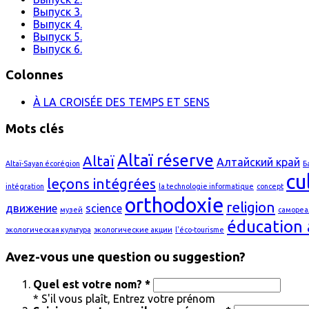
Выпуск 3.
Выпуск 4.
Выпуск 5.
Выпуск 6.
Colonnes
À LA CROISÉE DES TEMPS ET SENS
Mots clés
Altaï réserve
Altaï
Алтайский край
Altaï-Sayan écorégion
Б
cu
leçons intégrées
intégration
la technologie informatique
concept
orthodoxie
religion
движение
science
музей
самореа
éducation 
экологическая культура
экологические акции
l'éco-tourisme
Avez-vous une question ou suggestion?
Quel est votre nom? *
* S'il vous plaît, Entrez votre prénom