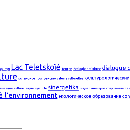
Lac Teletskoïé
dialogue 
арнаул
Тенгри
Ecologie et Culture
lture
культурологический
культурное пространство
valeurs culturelles
sinergetika
лизация
culture laïque
symbole
социальное проектирование
те
à l'environnement
экологическое образование
con