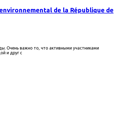
nvironnemental de la République de
ды. Очень важно то, что активными участниками
ой и друг с