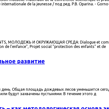
 internationale de la jeunesse / под ред. Р.В. Oparina. - Gorno
"ENFANTS, МОЛОДЕЖЬ И ОКРУЖАЮЩАЯ СРЕДА: Dialogue et compr
on de l'enfance", Projet social "protection des enfants" et de
льное развитие
й день. Общая площадь дождевых лесов уменьшится сегод
или будут захвачены пустынями. В течение этого д
ь – как методологическая основа э