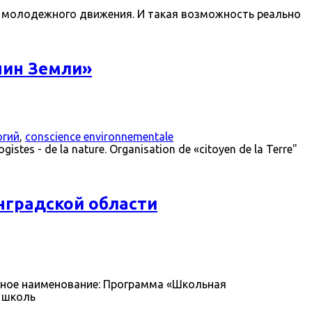
и молодежного движения. И такая возможность реально
нин Земли»
огий
,
conscience environnementale
s - de la nature. Organisation de «citoyen de la Terre"
нградской области
енное наименование: Программа «Школьная
, школь